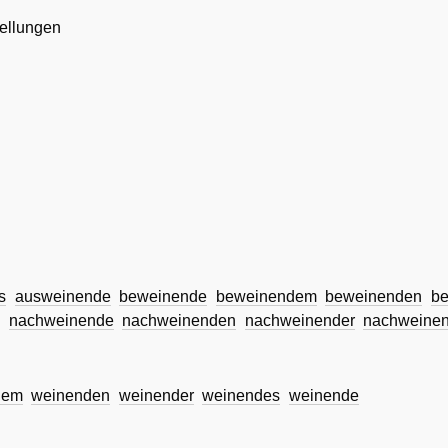
ellungen
s
ausweinende
beweinende
beweinendem
beweinenden
be
m
nachweinende
nachweinenden
nachweinender
nachweine
dem
weinenden
weinender
weinendes
weinende