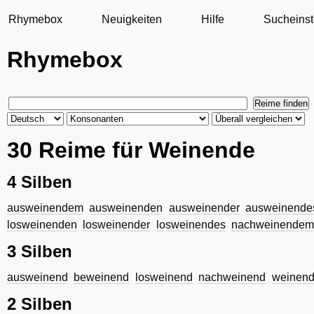
Rhymebox
Neuigkeiten
Hilfe
Sucheinst
Rhymebox
30 Reime für Weinende
4 Silben
ausweinendem
ausweinenden
ausweinender
ausweinende
losweinenden
losweinender
losweinendes
nachweinende
3 Silben
ausweinend
beweinend
losweinend
nachweinend
weinen
2 Silben