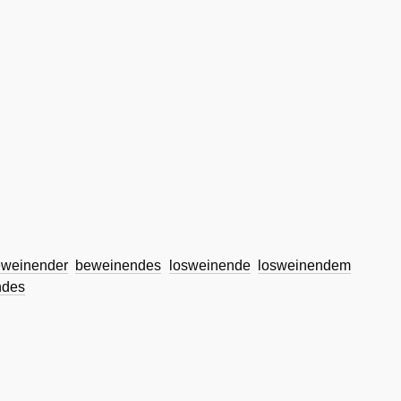
weinender
beweinendes
losweinende
losweinendem
ndes