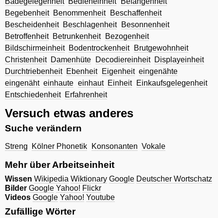
Badegelegenheit
Bedieneinheit
Befangenheit
Begebenheit
Benommenheit
Beschaffenheit
Bescheidenheit
Beschlagenheit
Besonnenheit
Betroffenheit
Betrunkenheit
Bezogenheit
Bildschirmeinheit
Bodentrockenheit
Brutgewohnheit
Christenheit
Damenhüte
Decodiereinheit
Displayeinheit
Durchtriebenheit
Ebenheit
Eigenheit
eingenähte
eingenäht
einhaute
einhaut
Einheit
Einkaufsgelegenheit
Entschiedenheit
Erfahrenheit
Versuch etwas anderes
Suche verändern
Streng
Kölner Phonetik
Konsonanten
Vokale
Mehr über Arbeitseinheit
Wissen
Wikipedia
Wiktionary
Google
Deutscher Wortschatz
Bilder
Google
Yahoo!
Flickr
Videos
Google
Yahoo!
Youtube
Zufällige Wörter