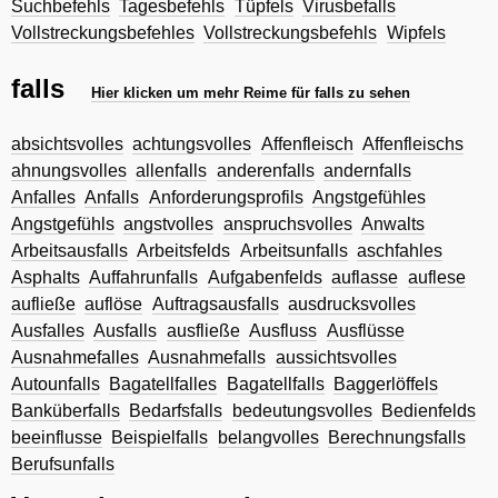
Suchbefehls
Tagesbefehls
Tüpfels
Virusbefalls
Vollstreckungsbefehles
Vollstreckungsbefehls
Wipfels
falls
Hier klicken um mehr Reime für falls zu sehen
absichtsvolles
achtungsvolles
Affenfleisch
Affenfleischs
ahnungsvolles
allenfalls
anderenfalls
andernfalls
Anfalles
Anfalls
Anforderungsprofils
Angstgefühles
Angstgefühls
angstvolles
anspruchsvolles
Anwalts
Arbeitsausfalls
Arbeitsfelds
Arbeitsunfalls
aschfahles
Asphalts
Auffahrunfalls
Aufgabenfelds
auflasse
auflese
aufließe
auflöse
Auftragsausfalls
ausdrucksvolles
Ausfalles
Ausfalls
ausfließe
Ausfluss
Ausflüsse
Ausnahmefalles
Ausnahmefalls
aussichtsvolles
Autounfalls
Bagatellfalles
Bagatellfalls
Baggerlöffels
Banküberfalls
Bedarfsfalls
bedeutungsvolles
Bedienfelds
beeinflusse
Beispielfalls
belangvolles
Berechnungsfalls
Berufsunfalls