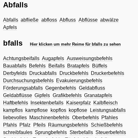
Abfalls
Abfalls
abfließe
abfloss
Abfluss
Abflüsse
abwälze
Apfels
bfalls
Hier klicken um mehr Reime für bfalls zu sehen
Achtungsbeifalls
Augapfels
Ausweisungsbefehls
Bauabfalls
Befehls
Beifalls
Bratapfels
Büffels
Derbyfelds
Druckabfalls
Druckbefehls
Druckerbefehls
Durchsuchungsbefehls
Evakuierungsbefehls
Förderungsabfalls
Gegenbefehls
Geldabfluss
Geldabflüsse
Gipfels
Grafikbefehls
Granatapfels
Haftbefehls
Insektenbefalls
Kaiserpfalz
Kalbfleisch
kampflos
kampflose
kopflos
kopflose
Leistungsabfalls
liebevolles
Maschinenbefehls
Oberbefehls
Pfahles
Pfahls
Pfalz
Pfeils
Räumungsbefehls
Schießbefehls
schreibfaules
Sprungbefehls
Sterbefalls
Steuerbefehls