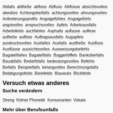
Abfalls
abfließe
abfloss
Abfluss
Abflüsse
absichtsvolles
abwälze
Achtungsbeifalls
achtungsvolles
ahnungsvolles
Anforderungsprofils
Angstgefühles
Angstgefühls
angstvolles
anspruchsvolles
Apfels
Arbeitsausfalls
Arbeitsfelds
aschfahles
Asphalts
auflasse
auflese
aufließe
auflöse
Auftragsausfalls
Augapfels
ausdrucksvolles
Ausfalles
Ausfalls
ausfließe
Ausfluss
Ausflüsse
aussichtsvolles
Ausweisungsbefehls
Bagatellfalles
Bagatellfalls
Baggerlöffels
Banküberfalls
Bauabfalls
Bedarfsfalls
bedeutungsvolles
Befehls
Beifalls
Beispielfalls
belangvolles
Berechnungsfalls
Betätigungsfelds
Bielefelds
Blauwals
Blickfelds
Versuch etwas anderes
Suche verändern
Streng
Kölner Phonetik
Konsonanten
Vokale
Mehr über Berufsunfalls