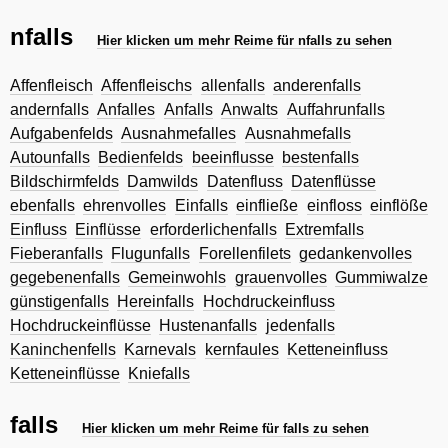
nfalls
Hier klicken um mehr Reime für nfalls zu sehen
Affenfleisch
Affenfleischs
allenfalls
anderenfalls
andernfalls
Anfalles
Anfalls
Anwalts
Auffahrunfalls
Aufgabenfelds
Ausnahmefalles
Ausnahmefalls
Autounfalls
Bedienfelds
beeinflusse
bestenfalls
Bildschirmfelds
Damwilds
Datenfluss
Datenflüsse
ebenfalls
ehrenvolles
Einfalls
einfließe
einfloss
einflöße
Einfluss
Einflüsse
erforderlichenfalls
Extremfalls
Fieberanfalls
Flugunfalls
Forellenfilets
gedankenvolles
gegebenenfalls
Gemeinwohls
grauenvolles
Gummiwalze
günstigenfalls
Hereinfalls
Hochdruckeinfluss
Hochdruckeinflüsse
Hustenanfalls
jedenfalls
Kaninchenfells
Karnevals
kernfaules
Ketteneinfluss
Ketteneinflüsse
Kniefalls
falls
Hier klicken um mehr Reime für falls zu sehen