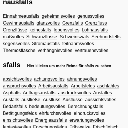
nausfalls
Einnahmeausfalls
geheimnisvolles
genussvolles
Gewinnausfalls
glanzvolles
Grenzfalls
Grenzfluss
Grenzflüsse
keinesfalls
lebensvolles
Lohnausfalls
maßvolles
Schwanzflosse
Schweinswals
Seehundsfells
segensvolles
Stromausfalls
teilnahmsvolles
Thermosflasche
verhängnisvolles
vertrauensvolles
sfalls
Hier klicken um mehr Reime für sfalls zu sehen
absichtsvolles
achtungsvolles
ahnungsvolles
anspruchsvolles
Arbeitsausfalls
Arbeitsfelds
aschfahles
Asphalts
Auftragsausfalls
ausdrucksvolles
Ausfalles
Ausfalls
ausfließe
Ausfluss
Ausflüsse
aussichtsvolles
Bedarfsfalls
bedeutungsvolles
Berechnungsfalls
Betätigungsfelds
ehrfurchtsvolles
eindrucksvolles
einsichtsvolles
Energieausfalls
erwartungsvolles
fantasievolles
Forschungsfelds
Fräswalze
Frischfleisch