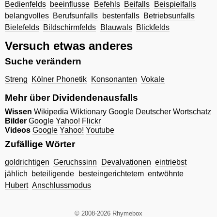
Bedienfelds
beeinflusse
Befehls
Beifalls
Beispielfalls
belangvolles
Berufsunfalls
bestenfalls
Betriebsunfalls
Bielefelds
Bildschirmfelds
Blauwals
Blickfelds
Versuch etwas anderes
Suche verändern
Streng
Kölner Phonetik
Konsonanten
Vokale
Mehr über Dividendenausfalls
Wissen
Wikipedia
Wiktionary
Google
Deutscher Wortschatz
Bilder
Google
Yahoo!
Flickr
Videos
Google
Yahoo!
Youtube
Zufällige Wörter
goldrichtigen
Geruchssinn
Devalvationen
eintriebst
jählich
beteiligende
besteingerichtetem
entwöhnte
Hubert
Anschlussmodus
© 2008-2026 Rhymebox