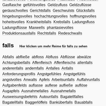
Gasflasche
gefühlsvolles
Geldzufluss
Geldzuflüsse
geräuschvolles
Gerichtsfalls
Geschwulsts
Glücksfalls
hingebungsvolles
hochachtungsvolles
hoffnungsvolles
hoheitsvolles
Krankheitsfalls
Krebsfalls
Ladungsfluss
Ladungsflüsse
Maxwells
phantasievolles
Produktionsausfalls
Rechtsfalls
Redeschwalls
falls
Hier klicken um mehr Reime für falls zu sehen
Abfalls
abfließe
abfloss
Abfluss
Abflüsse
abwälze
Achtungsbeifalls
Affenfleisch
Affenfleischs
allenfalls
anderenfalls
andernfalls
Anfalles
Anfalls
Anforderungsprofils
Angstgefühles
Angstgefühls
angstvolles
Anwalts
Apfels
Arbeitsunfalls
Auffahrunfalls
Aufgabenfelds
auflasse
auflese
aufließe
auflöse
Augapfels
Ausnahmefalles
Ausnahmefalls
Ausweisungsbefehls
Autounfalls
Bagatellfalles
Bagatellfalls
Baggerlöffels
Banküberfalls
Bauabfalls