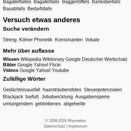
Bagatellfalles
Bagatellfalls
Baggerlöffels
Banküberfalls
Bauabfalls
Bedarfsfalls
Versuch etwas anderes
Suche verändern
Streng
Kölner Phonetik
Konsonanten
Vokale
Mehr über auflasse
Wissen
Wikipedia
Wiktionary
Google
Deutscher Wortschatz
Bilder
Google
Yahoo!
Flickr
Videos
Google
Yahoo!
Youtube
Zufällige Wörter
Gedächtnisausfall
haarsträubendstes
Steuerpotenzialen
Blackjack
barfuß
Jobabwicklung
Ausgabensperre
umsorgendem
gebliebenes
abgeheilte
© 2008-2026 Rhymebox
Datenschutz
|
Impressum