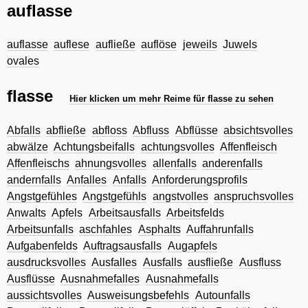
auflasse
auflasse
auflese
aufließe
auflöse
jeweils
Juwels
ovales
flasse
Hier klicken um mehr Reime für flasse zu sehen
Abfalls
abfließe
abfloss
Abfluss
Abflüsse
absichtsvolles
abwälze
Achtungsbeifalls
achtungsvolles
Affenfleisch
Affenfleischs
ahnungsvolles
allenfalls
anderenfalls
andernfalls
Anfalles
Anfalls
Anforderungsprofils
Angstgefühles
Angstgefühls
angstvolles
anspruchsvolles
Anwalts
Apfels
Arbeitsausfalls
Arbeitsfelds
Arbeitsunfalls
aschfahles
Asphalts
Auffahrunfalls
Aufgabenfelds
Auftragsausfalls
Augapfels
ausdrucksvolles
Ausfalles
Ausfalls
ausfließe
Ausfluss
Ausflüsse
Ausnahmefalles
Ausnahmefalls
aussichtsvolles
Ausweisungsbefehls
Autounfalls