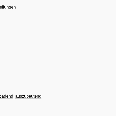
ellungen
badend
auszubeutend