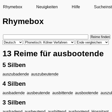
Rhymebox
Neuigkeiten
Hilfe
Sucheinst
Rhymebox
13 Reime für ausbootende
5 Silben
auszubadende
auszubeutende
4 Silben
ausbadende
ausbeutende
ausbittende
ausbootende
auszu
3 Silben
ausbadend
ausbeutend
ausbittend
ausbootend
Hospitant