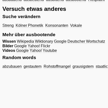
Versuch etwas anderes
Suche verändern
Streng
Kölner Phonetik
Konsonanten
Vokale
Mehr über ausbootende
Wissen
Wikipedia
Wiktionary
Google
Deutscher Wortschatz
Bilder
Google
Yahoo!
Flickr
Videos
Google
Yahoo!
Youtube
Random words
abzubauen
gestautem
Rohstoffmangel
grausigstem
staatli