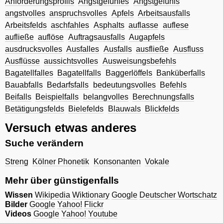
Anforderungsprofils
Angstgefühles
Angstgefühls
angstvolles
anspruchsvolles
Apfels
Arbeitsausfalls
Arbeitsfelds
aschfahles
Asphalts
auflasse
auflese
aufließe
auflöse
Auftragsausfalls
Augapfels
ausdrucksvolles
Ausfalles
Ausfalls
ausfließe
Ausfluss
Ausflüsse
aussichtsvolles
Ausweisungsbefehls
Bagatellfalles
Bagatellfalls
Baggerlöffels
Banküberfalls
Bauabfalls
Bedarfsfalls
bedeutungsvolles
Befehls
Beifalls
Beispielfalls
belangvolles
Berechnungsfalls
Betätigungsfelds
Bielefelds
Blauwals
Blickfelds
Versuch etwas anderes
Suche verändern
Streng
Kölner Phonetik
Konsonanten
Vokale
Mehr über günstigenfalls
Wissen
Wikipedia
Wiktionary
Google
Deutscher Wortschatz
Bilder
Google
Yahoo!
Flickr
Videos
Google
Yahoo!
Youtube