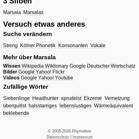
3 Silben
Marsala
Marsalas
Versuch etwas anderes
Suche verändern
Streng
Kölner Phonetik
Konsonanten
Vokale
Mehr über Marsala
Wissen
Wikipedia
Wiktionary
Google
Deutscher Wortschatz
Bilder
Google
Yahoo!
Flickr
Videos
Google
Yahoo!
Youtube
Zufällige Wörter
Siebenlinge
Headhunter
sprudelst
Ekzeme
Vernetzung
überquillst
halsstarriges
lebenslustiges
Wärmeäquivalent
beklebende
© 2008-2026 Rhymebox
Datenschutz
|
Impressum