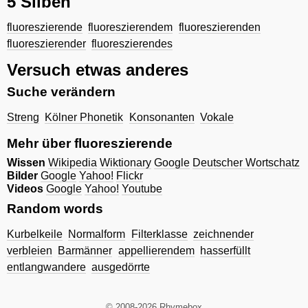
5 Silben
fluoreszierende
fluoreszierendem
fluoreszierenden
fluoreszierender
fluoreszierendes
Versuch etwas anderes
Suche verändern
Streng
Kölner Phonetik
Konsonanten
Vokale
Mehr über fluoreszierende
Wissen
Wikipedia
Wiktionary
Google
Deutscher Wortschatz
Bilder
Google
Yahoo!
Flickr
Videos
Google
Yahoo!
Youtube
Random words
Kurbelkeile
Normalform
Filterklasse
zeichnender
verbleien
Barmänner
appellierendem
hasserfüllt
entlangwandere
ausgedörrte
© 2008-2026 Rhymebox