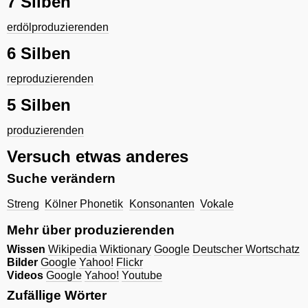
7 Silben
erdölproduzierenden
6 Silben
reproduzierenden
5 Silben
produzierenden
Versuch etwas anderes
Suche verändern
Streng
Kölner Phonetik
Konsonanten
Vokale
Mehr über produzierenden
Wissen
Wikipedia
Wiktionary
Google
Deutscher Wortschatz
Bilder
Google
Yahoo!
Flickr
Videos
Google
Yahoo!
Youtube
Zufällige Wörter