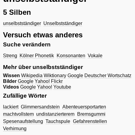
5 Silben
unselbstständiger
Unselbstständiger
Versuch etwas anderes
Suche verändern
Streng
Kölner Phonetik
Konsonanten
Vokale
Mehr über unselbstständiger
Wissen
Wikipedia
Wiktionary
Google
Deutscher Wortschatz
Bilder
Google
Yahoo!
Flickr
Videos
Google
Yahoo!
Youtube
Zufällige Wörter
lackiert
Glimmersandstein
Abenteuersportarten
machtvollstem
undistanzierterem
Bremsgummi
Spesenaufstellung
Tauchspule
Gefahrenstellen
Verhirnung