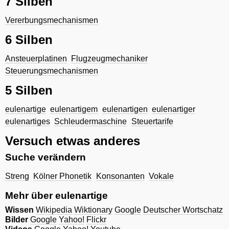
7 Silben
Vererbungsmechanismen
6 Silben
Ansteuerplatinen
Flugzeugmechaniker
Steuerungsmechanismen
5 Silben
eulenartige
eulenartigem
eulenartigen
eulenartiger
eulenartiges
Schleudermaschine
Steuertarife
Versuch etwas anderes
Suche verändern
Streng
Kölner Phonetik
Konsonanten
Vokale
Mehr über eulenartige
Wissen
Wikipedia
Wiktionary
Google
Deutscher Wortschatz
Bilder
Google
Yahoo!
Flickr