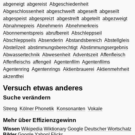
abgeneigt
abgereist
Abgeschiedenheit
Abgeschlossenheit
abgeschweift
abgeseift
abgeseilt
abgespeist
abgespreizt
abgestreift
abgeteilt
abgezweigt
Abnahmepreis
Abnehmerin
Abnehmerkreis
Abonnementspreis
abrufbereit
Abschleppseil
Abschleppseils
Absenderin
Abstandsbereich
Abstellgleis
Abstellzeit
abstimmungsberechtigt
Abstimmungsergebnis
Abwassertechnik
Abwesenheit
Adventszeit
Affenfleisch
Affenfleischs
affengeil
Agentenfilm
Agentenfilms
Agentenring
Agentenrings
Aktienbrauerei
Aktienmehrheit
akzentfrei
Versuch etwas anderes
Suche verändern
Streng
Kölner Phonetik
Konsonanten
Vokale
Mehr über Effizienzgewinn
Wissen
Wikipedia
Wiktionary
Google
Deutscher Wortschatz
Bilder
Google
Yahoo!
Flickr