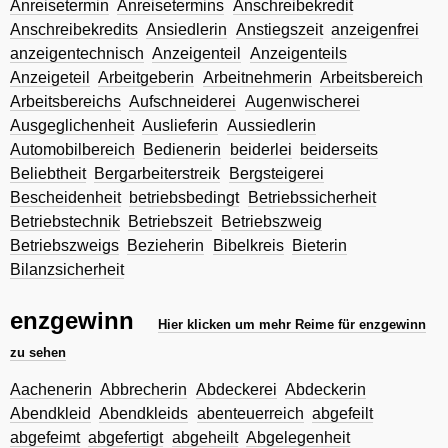
Anreisetermin
Anreisetermins
Anschreibekredit
Anschreibekredits
Ansiedlerin
Anstiegszeit
anzeigenfrei
anzeigentechnisch
Anzeigenteil
Anzeigenteils
Anzeigeteil
Arbeitgeberin
Arbeitnehmerin
Arbeitsbereich
Arbeitsbereichs
Aufschneiderei
Augenwischerei
Ausgeglichenheit
Auslieferin
Aussiedlerin
Automobilbereich
Bedienerin
beiderlei
beiderseits
Beliebtheit
Bergarbeiterstreik
Bergsteigerei
Bescheidenheit
betriebsbedingt
Betriebssicherheit
Betriebstechnik
Betriebszeit
Betriebszweig
Betriebszweigs
Bezieherin
Bibelkreis
Bieterin
Bilanzsicherheit
enzgewinn
Hier klicken um mehr Reime für enzgewinn
zu sehen
Aachenerin
Abbrecherin
Abdeckerei
Abdeckerin
Abendkleid
Abendkleids
abenteuerreich
abgefeilt
abgefeimt
abgefertigt
abgeheilt
Abgelegenheit