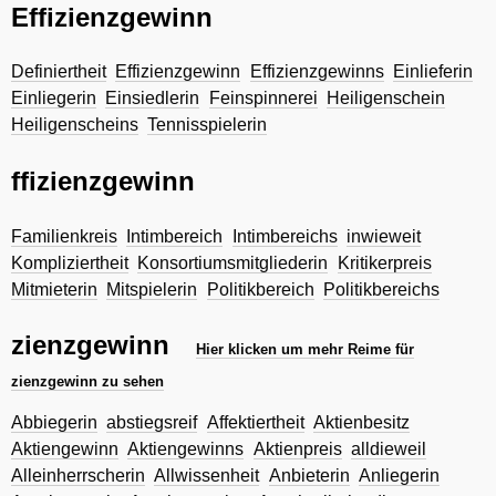
Effizienzgewinn
Definiertheit
Effizienzgewinn
Effizienzgewinns
Einlieferin
Einliegerin
Einsiedlerin
Feinspinnerei
Heiligenschein
Heiligenscheins
Tennisspielerin
ffizienzgewinn
Familienkreis
Intimbereich
Intimbereichs
inwieweit
Kompliziertheit
Konsortiumsmitgliederin
Kritikerpreis
Mitmieterin
Mitspielerin
Politikbereich
Politikbereichs
zienzgewinn
Hier klicken um mehr Reime für
zienzgewinn zu sehen
Abbiegerin
abstiegsreif
Affektiertheit
Aktienbesitz
Aktiengewinn
Aktiengewinns
Aktienpreis
alldieweil
Alleinherrscherin
Allwissenheit
Anbieterin
Anliegerin