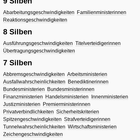
9 Silben
Abarbeitungsgeschwindigkeiten
Familienministerinnen
Reaktionsgeschwindigkeiten
8 Silben
Ausführungsgeschwindigkeiten
Titelverteidigerinnen
Übertragungsgeschwindigkeiten
7 Silben
Abbremsgeschwindigkeiten
Arbeitsministerien
Ausfallwahrscheinlichkeiten
Benediktinerinnen
Bundesministerien
Bundesministerinnen
Finanzministerien
Handelsministerien
Innenministerien
Justizministerien
Premierministerinnen
Privatverbindlichkeiten
Sicherheitskriterien
Spitzengeschwindigkeiten
Strafverteidigerinnen
Tunnelwahrscheinlichkeiten
Wirtschaftsministerien
Zeichengeschwindigkeiten