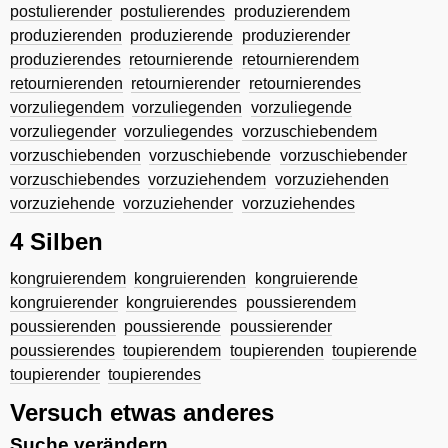
postulierender
postulierendes
produzierendem
produzierenden
produzierende
produzierender
produzierendes
retournierende
retournierendem
retournierenden
retournierender
retournierendes
vorzuliegendem
vorzuliegenden
vorzuliegende
vorzuliegender
vorzuliegendes
vorzuschiebendem
vorzuschiebenden
vorzuschiebende
vorzuschiebender
vorzuschiebendes
vorzuziehendem
vorzuziehenden
vorzuziehende
vorzuziehender
vorzuziehendes
4 Silben
kongruierendem
kongruierenden
kongruierende
kongruierender
kongruierendes
poussierendem
poussierenden
poussierende
poussierender
poussierendes
toupierendem
toupierenden
toupierende
toupierender
toupierendes
Versuch etwas anderes
Suche verändern