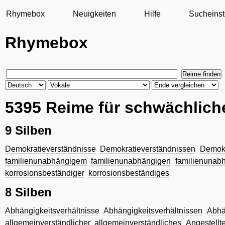
Rhymebox
Neuigkeiten
Hilfe
Sucheinst
Rhymebox
5395 Reime für schwächlich
9 Silben
Demokratieverständnisse
Demokratieverständnissen
Demokr
familienunabhängigem
familienunabhängigen
familienunab
korrosionsbeständiger
korrosionsbeständiges
8 Silben
Abhängigkeitsverhältnisse
Abhängigkeitsverhältnissen
Abhä
allgemeinverständlicher
allgemeinverständliches
Angestellt