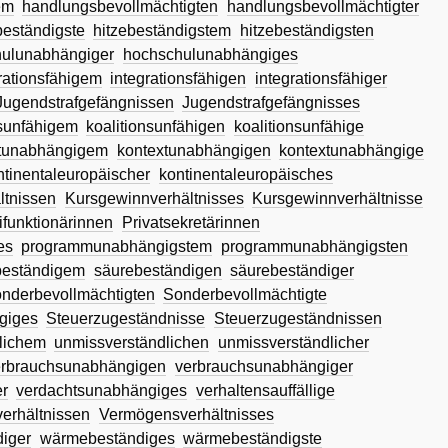
em
handlungsbevollmächtigten
handlungsbevollmächtigter
beständigste
hitzebeständigstem
hitzebeständigsten
ulunabhängiger
hochschulunabhängiges
rationsfähigem
integrationsfähigen
integrationsfähiger
Jugendstrafgefängnissen
Jugendstrafgefängnisses
nsunfähigem
koalitionsunfähigen
koalitionsunfähige
xtunabhängigem
kontextunabhängigen
kontextunabhängige
ntinentaleuropäischer
kontinentaleuropäisches
ltnissen
Kursgewinnverhältnisses
Kursgewinnverhältnisse
ifunktionärinnen
Privatsekretärinnen
es
programmunabhängigstem
programmunabhängigsten
beständigem
säurebeständigen
säurebeständiger
nderbevollmächtigten
Sonderbevollmächtigte
giges
Steuerzugeständnisse
Steuerzugeständnissen
lichem
unmissverständlichen
unmissverständlicher
erbrauchsunabhängigen
verbrauchsunabhängiger
r
verdachtsunabhängiges
verhaltensauffällige
erhältnissen
Vermögensverhältnisses
iger
wärmebeständiges
wärmebeständigste