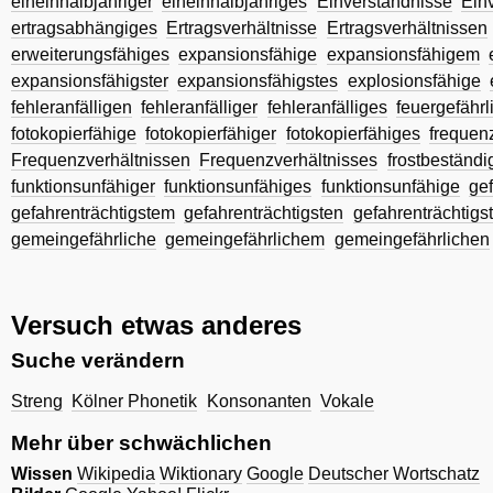
eineinhalbjähriger
eineinhalbjähriges
Einverständnisse
Ein
ertragsabhängiges
Ertragsverhältnisse
Ertragsverhältnissen
erweiterungsfähiges
expansionsfähige
expansionsfähigem
expansionsfähigster
expansionsfähigstes
explosionsfähige
fehleranfälligen
fehleranfälliger
fehleranfälliges
feuergefährl
fotokopierfähige
fotokopierfähiger
fotokopierfähiges
frequen
Frequenzverhältnissen
Frequenzverhältnisses
frostbeständ
funktionsunfähiger
funktionsunfähiges
funktionsunfähige
ge
gefahrenträchtigstem
gefahrenträchtigsten
gefahrenträchtigst
gemeingefährliche
gemeingefährlichem
gemeingefährlichen
Versuch etwas anderes
Suche verändern
Streng
Kölner Phonetik
Konsonanten
Vokale
Mehr über schwächlichen
Wissen
Wikipedia
Wiktionary
Google
Deutscher Wortschatz