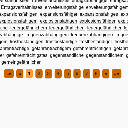
verständnissen
Einverständnisses
ertragsabhängige
ertrags
Ertragsverhältnisses
erweiterungsfähige
erweiterungsfähige
expansionsfähigen
expansionsfähiger
expansionsfähiges
exp
explosionsfähigem
explosionsfähigen
explosionsfähiger
expl
iche
feuergefährlichem
feuergefährlichen
feuergefährlicher
fe
zabhängige
frequenzabhängigem
frequenzabhängigen
frequ
igem
frostbeständigen
frostbeständige
frostbeständiger
frostb
fahrenträchtige
gefahrenträchtigem
gefahrenträchtigen
gefahre
er
gefahrenträchtigstes
gegenständliche
gegenständlichem
gemeingefährlicher
««
«
1
2
3
4
5
6
7
8
»
»»