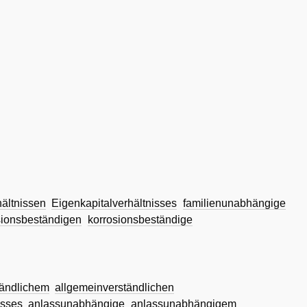
hältnissen
Eigenkapitalverhältnisses
familienunabhängige
sionsbeständigen
korrosionsbeständige
tändlichem
allgemeinverständlichen
isses
anlassunabhängige
anlassunabhängigem