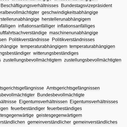
Beschäftigungsverhältnisses
Bundestagsvizepräsident
ralbevollmächtigter
geschwindigkeitsabhängige
rstellerunabhängige
herstellerunabhängigem
nfälligen
inflationsanfälliger
inflationsanfälliges
uftfahrtsachverständige
maschinenunabhängige
ssen
Politikverständnisse
Politikverständnisses
bhängige
temperaturabhängigem
temperaturabhängigen
ungsbeständiger
witterungsbeständiges
s
zustellungsbevollmächtigtem
zustellungsbevollmächtigten
sgerichtsgefängnisse
Amtsgerichtsgefängnissen
bevollmächtigter
Bundesbevollmächtigte
ältnisse
Eigentumsverhältnissen
Eigentumsverhältnisses
igen
feuerbeständiger
feuerbeständiges
stesgegenwärtige
geistesgegenwärtigem
rständlichen
gemeinverständlicher
gemeinverständliches