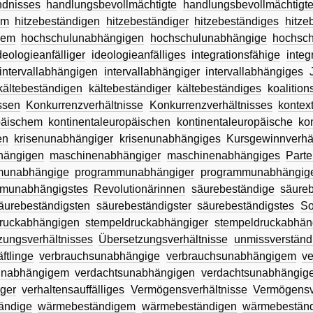
ndnisses
handlungsbevollmächtigte
handlungsbevollmächtigt
em
hitzebeständigen
hitzebeständiger
hitzebeständiges
hitze
gem
hochschulunabhängigen
hochschulunabhängige
hochsch
deologieanfälliger
ideologieanfälliges
integrationsfähige
integ
intervallabhängigen
intervallabhängiger
intervallabhängiges
kältebeständigen
kältebeständiger
kältebeständiges
koalitio
ssen
Konkurrenzverhältnisse
Konkurrenzverhältnisses
konte
päischem
kontinentaleuropäischen
kontinentaleuropäische
ko
en
krisenunabhängiger
krisenunabhängiges
Kursgewinnverhä
hängigen
maschinenabhängiger
maschinenabhängiges
Parte
munabhängige
programmunabhängiger
programmunabhängig
munabhängigstes
Revolutionärinnen
säurebeständige
säure
äurebeständigsten
säurebeständigster
säurebeständigstes
So
ruckabhängigen
stempeldruckabhängiger
stempeldruckabhän
zungsverhältnisses
Übersetzungsverhältnisse
unmissverständ
ftlinge
verbrauchsunabhängige
verbrauchsunabhängigem
v
unabhängigem
verdachtsunabhängigen
verdachtsunabhängige
iger
verhaltensauffälliges
Vermögensverhältnisse
Vermögensv
ändige
wärmebeständigem
wärmebeständigen
wärmebeständ