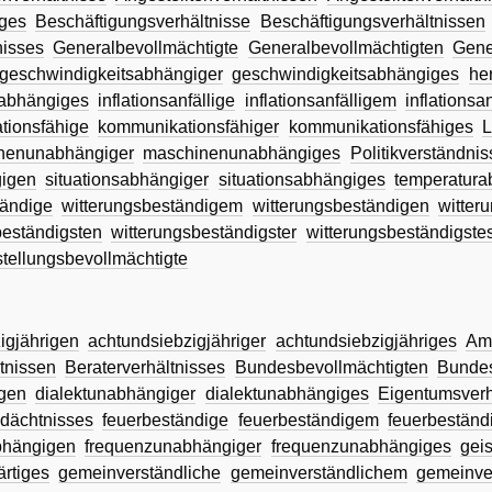
ges
Beschäftigungsverhältnisse
Beschäftigungsverhältnissen
nisses
Generalbevollmächtigte
Generalbevollmächtigten
Gene
geschwindigkeitsabhängiger
geschwindigkeitsabhängiges
he
nabhängiges
inflationsanfällige
inflationsanfälligem
inflationsa
tionsfähige
kommunikationsfähiger
kommunikationsfähiges
L
nenunabhängiger
maschinenunabhängiges
Politikverständni
gigen
situationsabhängiger
situationsabhängiges
temperatura
tändige
witterungsbeständigem
witterungsbeständigen
witter
beständigsten
witterungsbeständigster
witterungsbeständigste
stellungsbevollmächtigte
igjährigen
achtundsiebzigjähriger
achtundsiebzigjähriges
Amt
tnissen
Beraterverhältnisses
Bundesbevollmächtigten
Bundes
igen
dialektunabhängiger
dialektunabhängiges
Eigentumsverh
dächtnisses
feuerbeständige
feuerbeständigem
feuerbeständ
bhängigen
frequenzunabhängiger
frequenzunabhängiges
gei
rtiges
gemeinverständliche
gemeinverständlichem
gemeinve