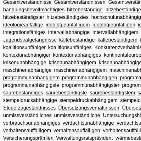
Gesamtverständnisse
Gesamtverständnissen
Gesamtverstä
handlungsbevollmächtigtes
hitzebeständige
hitzebeständig
hitzebeständigster
hitzebeständigstes
hochschulunabhängi
ideologieanfällige
ideologieanfälligem
ideologieanfälligen
i
integrationsfähiges
intervallabhängige
intervallabhängigem
Jugendstrafgefängnisse
kältebeständige
kältebeständigem
koalitionsunfähiger
koalitionsunfähiges
Konkurrenzverhältni
kontextunabhängiger
kontextunabhängiges
kontinentaleuro
krisenunabhängige
krisenunabhängigem
krisenunabhängig
maschinenabhängige
maschinenabhängigem
maschinenab
programmunabhängigem
programmunabhängigen
program
programmunabhängigste
programmunabhängigster
program
säurebeständiges
säurebeständigste
säurebeständigstem
s
stempeldruckabhängige
stempeldruckabhängigem
stempeld
Steuerzugeständnisses
Übersetzungsverhältnissen
Überset
unmissverständliches
unmissverständliche
Untersuchungshä
verbrauchsunabhängiges
verdachtsunabhängige
verdachts
verhaltensauffälligem
verhaltensauffälligen
verhaltensauffäll
Versicherungsprämien
Verwaltungsratspräsident
wärmebest