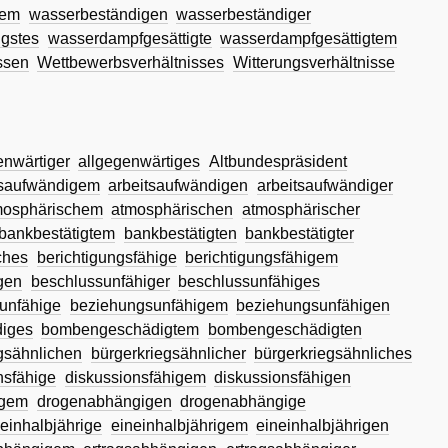
gem
wasserbeständigen
wasserbeständiger
gstes
wasserdampfgesättigte
wasserdampfgesättigtem
ssen
Wettbewerbsverhältnisses
Witterungsverhältnisse
enwärtiger
allgegenwärtiges
Altbundespräsident
tsaufwändigem
arbeitsaufwändigen
arbeitsaufwändiger
mosphärischem
atmosphärischen
atmosphärischer
bankbestätigtem
bankbestätigten
bankbestätigter
ches
berichtigungsfähige
berichtigungsfähigem
gen
beschlussunfähiger
beschlussunfähiges
unfähige
beziehungsunfähigem
beziehungsunfähigen
diges
bombengeschädigtem
bombengeschädigten
gsähnlichen
bürgerkriegsähnlicher
bürgerkriegsähnliches
nsfähige
diskussionsfähigem
diskussionsfähigen
igem
drogenabhängigen
drogenabhängige
neinhalbjährige
eineinhalbjährigem
eineinhalbjährigen