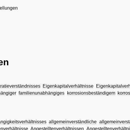
ellungen
en
atieverständnisses
Eigenkapitalverhältnisse
Eigenkapitalver
hängiger
familienunabhängiges
korrosionsbeständigem
korro
ngigkeitsverhältnisses
allgemeinverständliche
allgemeinvers
enverhältnisse
Angestelltenverhältnissen
Angestelltenverhältn