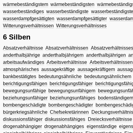
wärmebeständigstem
wärmebeständigsten
wärmebeständigs
wasserbeständiges
wasserbeständigste
wasserbeständigst
wasserdampfgesättigten
wasserdampfgesättigter
wasserdamp
Witterungsverhältnissen
Witterungsverhältnisses
6 Silben
Absatzverhältnisse
Absatzverhältnissen
Absatzverhältnisse
anderthalbjährige
anderthalbjährigem
anderthalbjährigen
an
arbeitsaufwändiges
Arbeitsverhältnisse
Arbeitsverhältnissen
atmosphärisches
aussagekräftige
aussagekräftigem
aussag
bankbestätigtes
bedeutungsähnliche
bedeutungsähnlichem
berichtigungsfähigen
berichtigungsfähiger
berichtigungsfähi
bewegungsunfähige
bewegungsunfähigem
bewegungsunfä
beziehungsunfähiger
beziehungsunfähiges
bodenständige
bombengeschädigte
bombengeschädigter
bombengeschädi
bürgerkriegsähnliche
Chefsekretärinnen
Deckungsverhältni
diskussionsfähiger
diskussionsfähiges
Dreiecksverhältnisse
drogenabhängiger
drogenabhängiges
eigenständige
eigen