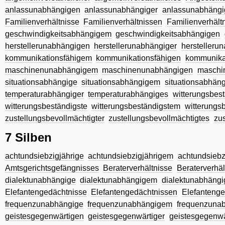
anlassunabhängigen
anlassunabhängiger
anlassunabhängi
Familienverhältnisse
Familienverhältnissen
Familienverhält
geschwindigkeitsabhängigem
geschwindigkeitsabhängigen
herstellerunabhängigen
herstellerunabhängiger
herstelleru
kommunikationsfähigem
kommunikationsfähigen
kommunika
maschinenunabhängigem
maschinenunabhängigen
maschi
situationsabhängige
situationsabhängigem
situationsabhän
temperaturabhängiger
temperaturabhängiges
witterungsbes
witterungsbeständigste
witterungsbeständigstem
witterungs
zustellungsbevollmächtigter
zustellungsbevollmächtigtes
zu
7 Silben
achtundsiebzigjährige
achtundsiebzigjährigem
achtundsiebz
Amtsgerichtsgefängnisses
Beraterverhältnisse
Beraterverhäl
dialektunabhängige
dialektunabhängigem
dialektunabhäng
Elefantengedächtnisse
Elefantengedächtnissen
Elefantenge
frequenzunabhängige
frequenzunabhängigem
frequenzuna
geistesgegenwärtigen
geistesgegenwärtiger
geistesgegenwä