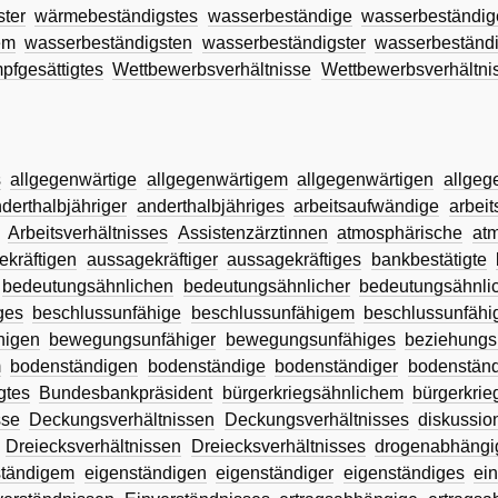
ter
wärmebeständigstes
wasserbeständige
wasserbeständi
em
wasserbeständigsten
wasserbeständigster
wasserbeständi
fgesättigtes
Wettbewerbsverhältnisse
Wettbewerbsverhältni
s
allgegenwärtige
allgegenwärtigem
allgegenwärtigen
allgeg
derthalbjähriger
anderthalbjähriges
arbeitsaufwändige
arbei
Arbeitsverhältnisses
Assistenzärztinnen
atmosphärische
at
ekräftigen
aussagekräftiger
aussagekräftiges
bankbestätigte
bedeutungsähnlichen
bedeutungsähnlicher
bedeutungsähnli
ges
beschlussunfähige
beschlussunfähigem
beschlussunfähi
higen
bewegungsunfähiger
bewegungsunfähiges
beziehungs
m
bodenständigen
bodenständige
bodenständiger
bodenstän
gtes
Bundesbankpräsident
bürgerkriegsähnlichem
bürgerkrie
sse
Deckungsverhältnissen
Deckungsverhältnisses
diskussio
Dreiecksverhältnissen
Dreiecksverhältnisses
drogenabhäng
ständigem
eigenständigen
eigenständiger
eigenständiges
ei