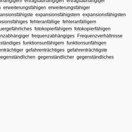
abhängigem
ertragsabhängigen
ertragsabhängiger
m
erweiterungsfähigen
erweiterungsfähiger
ansionsfähigste
expansionsfähigstem
expansionsfähigsten
osionsfähiges
fehleranfällige
fehleranfälligem
uergefährliches
fotokopierfähigem
fotokopierfähigen
enzabhängiger
frequenzabhängiges
Frequenzverhältnisse
eständiges
funktionsunfähigem
funktionsunfähigen
nträchtiger
gefahrenträchtiges
gefahrenträchtigste
gegenständlichen
gegenständlicher
gegenständliches