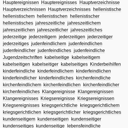
Hauptereignissen
Hauptereignisses
Hauptverzeichnisse
Hauptverzeichnissen
Hauptverzeichnisses
hellenistische
hellenistischem
hellenistischen
hellenistischer
hellenistisches
jahreszeitliche
jahreszeitlichem
jahreszeitlichen
jahreszeitlicher
jahreszeitliches
jederzeitige
jederzeitigem
jederzeitigen
jederzeitiger
jederzeitiges
judenfeindlichem
judenfeindlichen
judenfeindlicher
judenfeindliches
judenfeindliche
Jugendzeitschriften
kabelseitige
kabelseitigem
kabelseitigen
kabelseitiger
kabelseitiges
Kinderbeihilfen
kinderfeindliche
kinderfeindlichem
kinderfeindlichen
kinderfeindlicher
kinderfeindliches
kirchenfeindliche
kirchenfeindlichem
kirchenfeindlichen
kirchenfeindlicher
kirchenfeindliches
Klangereignisse
Klangereignissen
Klangereignisses
Kriegsereignisse
Kriegsereignissen
Kriegsereignisses
kriegsgerichtliche
kriegsgerichtlichem
kriegsgerichtlichen
kriegsgerichtlicher
kriegsgerichtliches
kundenseitigem
kundenseitigen
kundenseitiger
kundenseitiges
kundenseitige
lebensfeindliche