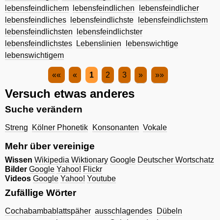
lebensfeindlichem
lebensfeindlichen
lebensfeindlicher
lebensfeindliches
lebensfeindlichste
lebensfeindlichstem
lebensfeindlichsten
lebensfeindlichster
lebensfeindlichstes
Lebenslinien
lebenswichtige
lebenswichtigem
««
«
1
2
3
»
»»
Versuch etwas anderes
Suche verändern
Streng
Kölner Phonetik
Konsonanten
Vokale
Mehr über vereinige
Wissen
Wikipedia
Wiktionary
Google
Deutscher Wortschatz
Bilder
Google
Yahoo!
Flickr
Videos
Google
Yahoo!
Youtube
Zufällige Wörter
Cochabambablattspäher
ausschlagendes
Dübeln