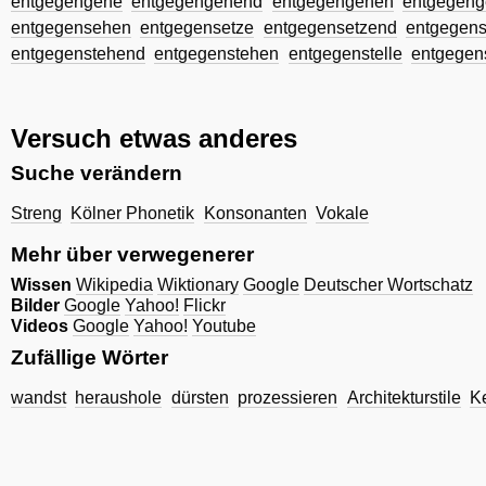
entgegengehe
entgegengehend
entgegengehen
entgegeng
entgegensehen
entgegensetze
entgegensetzend
entgegens
entgegenstehend
entgegenstehen
entgegenstelle
entgegen
Versuch etwas anderes
Suche verändern
Streng
Kölner Phonetik
Konsonanten
Vokale
Mehr über verwegenerer
Wissen
Wikipedia
Wiktionary
Google
Deutscher Wortschatz
Bilder
Google
Yahoo!
Flickr
Videos
Google
Yahoo!
Youtube
Zufällige Wörter
wandst
heraushole
dürsten
prozessieren
Architekturstile
K