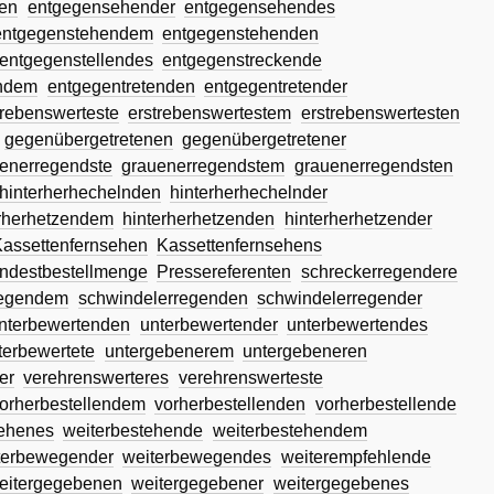
en
entgegensehender
entgegensehendes
entgegenstehendem
entgegenstehenden
entgegenstellendes
entgegenstreckende
endem
entgegentretenden
entgegentretender
trebenswerteste
erstrebenswertestem
erstrebenswertesten
gegenübergetretenen
gegenübergetretener
enerregendste
grauenerregendstem
grauenerregendsten
hinterherhechelnden
hinterherhechelnder
erherhetzendem
hinterherhetzenden
hinterherhetzender
assettenfernsehen
Kassettenfernsehens
ndestbestellmenge
Pressereferenten
schreckerregendere
regendem
schwindelerregenden
schwindelerregender
nterbewertenden
unterbewertender
unterbewertendes
terbewertete
untergebenerem
untergebeneren
er
verehrenswerteres
verehrenswerteste
orherbestellendem
vorherbestellenden
vorherbestellende
ehenes
weiterbestehende
weiterbestehendem
terbewegender
weiterbewegendes
weiterempfehlende
eitergegebenen
weitergegebener
weitergegebenes