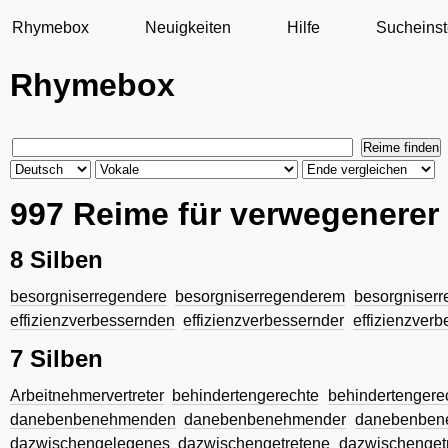
Rhymebox
Neuigkeiten
Hilfe
Sucheinst
Rhymebox
997 Reime für verwegenerer
8 Silben
besorgniserregendere
besorgniserregenderem
besorgniser
effizienzverbessernden
effizienzverbessernder
effizienzver
7 Silben
Arbeitnehmervertreter
behindertengerechte
behindertengere
danebenbenehmenden
danebenbenehmender
danebenben
dazwischengelegenes
dazwischengetretene
dazwischenget