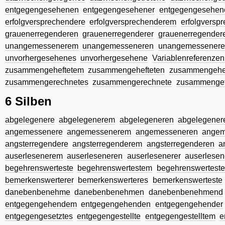
entgegengesehenen
entgegengesehener
entgegengesehen
erfolgversprechendere
erfolgversprechenderem
erfolgversp
grauenerregenderen
grauenerregenderer
grauenerregender
unangemessenerem
unangemesseneren
unangemessenere
unvorhergesehenes
unvorhergesehene
Variablenreferenzen
zusammengeheftetem
zusammengehefteten
zusammengehef
zusammengerechnetes
zusammengerechnete
zusammenget
6 Silben
abgelegenere
abgelegenerem
abgelegeneren
abgelegener
angemessenere
angemessenerem
angemesseneren
angem
angsterregendere
angsterregenderem
angsterregenderen
a
auserlesenerem
auserleseneren
auserlesenerer
auserlesen
begehrenswerteste
begehrenswertestem
begehrenswertest
bemerkenswerterer
bemerkenswerteres
bemerkenswerteste
danebenbenehme
danebenbenehmen
danebenbenehmend
entgegengehendem
entgegengehenden
entgegengehender
entgegengesetztes
entgegengestellte
entgegengestelltem
e