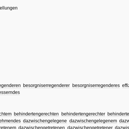
ellungen
regenderen
besorgniserregenderer
besorgniserregenderes
eff
besserndes
chtem
behindertengerechten
behindertengerechter
behindert
ehmendes
dazwischengelegene
dazwischengelegenem
daz
retenem
dazwischengetretenen
dazwischengetretener
dazwis