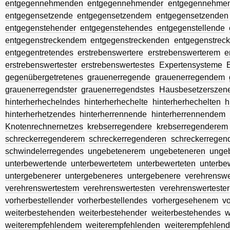
entgegennehmenden
entgegennehmender
entgegennehme
entgegensetzende
entgegensetzendem
entgegensetzenden
entgegenstehender
entgegenstehendes
entgegenstellende
entgegenstreckendem
entgegenstreckenden
entgegenstrec
entgegentretendes
erstrebenswertere
erstrebenswerterem
e
erstrebenswertester
erstrebenswertestes
Expertensysteme
gegenübergetretenes
grauenerregende
grauenerregendem
grauenerregendster
grauenerregendstes
Hausbesetzerszen
hinterherhechelndes
hinterherhechelte
hinterherhechelten
h
hinterherhetzendes
hinterherrennende
hinterherrennendem
Knotenrechnernetzes
krebserregendere
krebserregenderem
schreckerregenderem
schreckerregenderen
schreckerregen
schwindelerregendes
ungebetenerem
ungebeteneren
unge
unterbewertende
unterbewertetem
unterbewerteten
unterbe
untergebenerer
untergebeneres
untergebenere
verehrenswe
verehrenswertestem
verehrenswertesten
verehrenswertester
vorherbestellender
vorherbestellendes
vorhergesehenem
v
weiterbestehenden
weiterbestehender
weiterbestehendes
w
weiterempfehlendem
weiterempfehlenden
weiterempfehlend