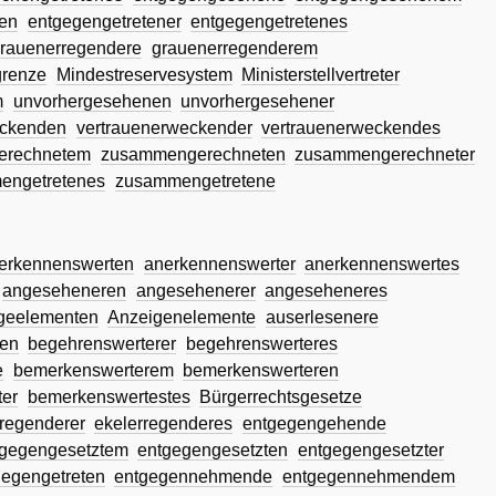
nen
entgegengetretener
entgegengetretenes
rauenerregendere
grauenerregenderem
grenze
Mindestreservesystem
Ministerstellvertreter
m
unvorhergesehenen
unvorhergesehener
eckenden
vertrauenerweckender
vertrauenerweckendes
erechnetem
zusammengerechneten
zusammengerechneter
engetretenes
zusammengetretene
erkennenswerten
anerkennenswerter
anerkennenswertes
angeseheneren
angesehenerer
angeseheneres
geelementen
Anzeigenelemente
auserlesenere
ren
begehrenswerterer
begehrenswerteres
e
bemerkenswerterem
bemerkenswerteren
ter
bemerkenswertestes
Bürgerrechtsgesetze
rregenderer
ekelerregenderes
entgegengehende
tgegengesetztem
entgegengesetzten
entgegengesetzter
gegengetreten
entgegennehmende
entgegennehmendem