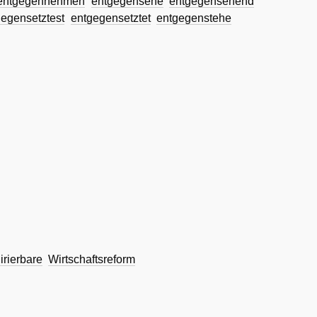
entgegennehmen
entgegensehe
entgegensehend
gegensetztest
entgegensetztet
entgegenstehe
irierbare
Wirtschaftsreform