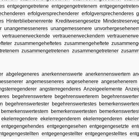
es
entgegengetretene
entgegengetretenem
entgegengetrete
rechenderen
erfolgversprechenderer
erfolgversprechenderes
g
es
Hinterbliebenenrente
Kreditwesengesetze
Mindestreserve
r
unangemesseneres
unangemessenere
unvorhergesehene
vertrauenerweckende
vertrauenerweckendem
vertrauenerw
teter
zusammengeheftetes
zusammengeheftete
zusammeng
retenem
zusammengetretenen
zusammengetretener
zusamm
er
abgelegeneres
anerkennenswerte
anerkennenswertem
an
essenerer
angemesseneres
angesehenere
angesehenerem
ngsterregenderer
angsterregenderes
Anzeigeelemente
Anzei
eres
begehrenswertere
begehrenswerterem
begehrenswerte
en
begehrenswertester
begehrenswertestes
bemerkenswerter
bemerkenswertestem
bemerkenswertesten
bemerkenswertes
ekelerregendere
ekelerregenderem
ekelerregenderen
ekele
entgegengehendes
entgegengesehen
entgegengesetzte
en
ntgegengestellten
entgegengestellter
entgegengestelltes
ent