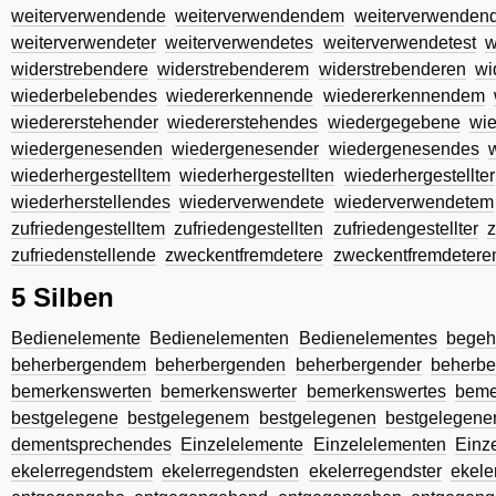
weiterverwendende
weiterverwendendem
weiterverwenden
weiterverwendeter
weiterverwendetes
weiterverwendetest
w
widerstrebendere
widerstrebenderem
widerstrebenderen
wi
wiederbelebendes
wiedererkennende
wiedererkennendem
wiedererstehender
wiedererstehendes
wiedergegebene
wi
wiedergenesenden
wiedergenesender
wiedergenesendes
wiederhergestelltem
wiederhergestellten
wiederhergestellter
wiederherstellendes
wiederverwendete
wiederverwendetem
zufriedengestelltem
zufriedengestellten
zufriedengestellter
z
zufriedenstellende
zweckentfremdetere
zweckentfremdeter
5 Silben
Bedienelemente
Bedienelementen
Bedienelementes
begeh
beherbergendem
beherbergenden
beherbergender
beherbe
bemerkenswerten
bemerkenswerter
bemerkenswertes
beme
bestgelegene
bestgelegenem
bestgelegenen
bestgelegene
dementsprechendes
Einzelelemente
Einzelelementen
Einz
ekelerregendstem
ekelerregendsten
ekelerregendster
ekele