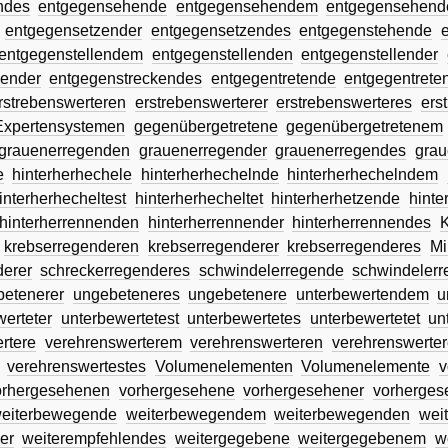
ndes
entgegensehende
entgegensehendem
entgegensehend
entgegensetzender
entgegensetzendes
entgegenstehende
entgegenstellendem
entgegenstellenden
entgegenstellender
kender
entgegenstreckendes
entgegentretende
entgegentret
rstrebenswerteren
erstrebenswerterer
erstrebenswerteres
ers
Expertensystemen
gegenübergetretene
gegenübergetretenem
grauenerregenden
grauenerregender
grauenerregendes
grau
e
hinterherhechele
hinterherhechelnde
hinterherhechelndem
interherhecheltest
hinterherhecheltet
hinterherhetzende
hint
hinterherrennenden
hinterherrennender
hinterherrennendes
K
krebserregenderen
krebserregenderer
krebserregenderes
Mi
derer
schreckerregenderes
schwindelerregende
schwindeler
betenerer
ungebeteneres
ungebetenere
unterbewertendem
u
werteter
unterbewertetest
unterbewertetes
unterbewertetet
un
rtere
verehrenswerterem
verehrenswerteren
verehrenswerter
verehrenswertestes
Volumenelementen
Volumenelemente
v
orhergesehenen
vorhergesehene
vorhergesehener
vorherges
eiterbewegende
weiterbewegendem
weiterbewegenden
wei
er
weiterempfehlendes
weitergegebene
weitergegebenem
w