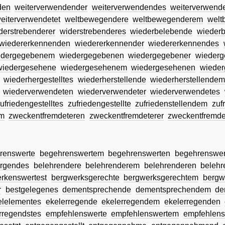
den
weiterverwendender
weiterverwendendes
weiterverwend
eiterverwendetet
weltbewegendere
weltbewegenderem
welt
derstrebenderer
widerstrebenderes
wiederbelebende
wieder
wiedererkennenden
wiedererkennender
wiedererkennendes
edergegebenem
wiedergegebenen
wiedergegebener
wieder
wiedergesehene
wiedergesehenem
wiedergesehenen
wieder
wiederhergestelltes
wiederherstellende
wiederherstellende
wiederverwendeten
wiederverwendeter
wiederverwendetes
ufriedengestelltes
zufriedengestellte
zufriedenstellendem
zuf
em
zweckentfremdeteren
zweckentfremdeterer
zweckentfremde
renswerte
begehrenswertem
begehrenswerten
begehrenswer
rgendes
belehrendere
belehrenderem
belehrenderen
belehr
rkenswertest
bergwerksgerechte
bergwerksgerechtem
bergw
r
bestgelegenes
dementsprechende
dementsprechendem
de
elelementes
ekelerregende
ekelerregendem
ekelerregenden
rregendstes
empfehlenswerte
empfehlenswertem
empfehlens