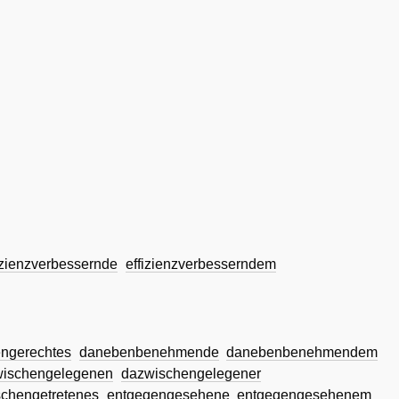
izienzverbessernde
effizienzverbesserndem
engerechtes
danebenbenehmende
danebenbenehmendem
wischengelegenen
dazwischengelegener
chengetretenes
entgegengesehene
entgegengesehenem