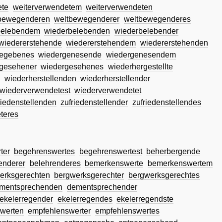
ete
weiterverwendetem
weiterverwendeten
bewegenderen
weltbewegenderer
weltbewegenderes
belebendem
wiederbelebenden
wiederbelebender
wiedererstehende
wiedererstehendem
wiedererstehenden
gegebenes
wiedergenesende
wiedergenesendem
gesehener
wiedergesehenes
wiederhergestellte
m
wiederherstellenden
wiederherstellender
wiederverwendetest
wiederverwendetet
riedenstellenden
zufriedenstellender
zufriedenstellendes
teres
ter
begehrenswertes
begehrenswertest
beherbergende
enderer
belehrenderes
bemerkenswerte
bemerkenswertem
erksgerechten
bergwerksgerechter
bergwerksgerechtes
mentsprechenden
dementsprechender
ekelerregender
ekelerregendes
ekelerregendste
werten
empfehlenswerter
empfehlenswertes