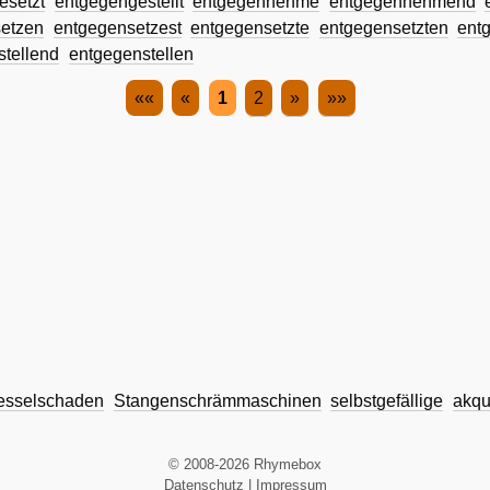
esetzt
entgegengestellt
entgegennehme
entgegennehmend
etzen
entgegensetzest
entgegensetzte
entgegensetzten
ent
stellend
entgegenstellen
««
«
1
2
»
»»
esselschaden
Stangenschrämmaschinen
selbstgefällige
akqu
© 2008-2026 Rhymebox
Datenschutz
|
Impressum