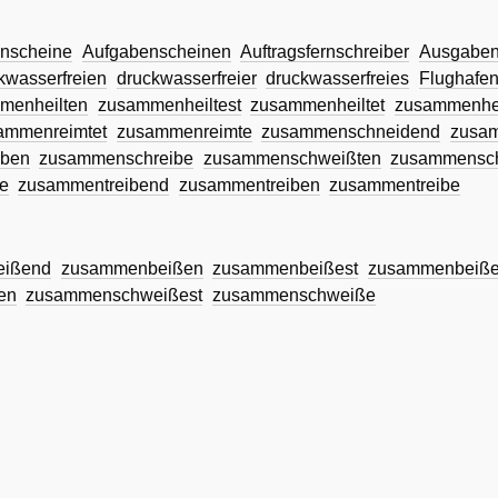
nscheine
Aufgabenscheinen
Auftragsfernschreiber
Ausgaben
kwasserfreien
druckwasserfreier
druckwasserfreies
Flughafen
menheilten
zusammenheiltest
zusammenheiltet
zusammenhei
ammenreimtet
zusammenreimte
zusammenschneidend
zusa
iben
zusammenschreibe
zusammenschweißten
zusammensch
e
zusammentreibend
zusammentreiben
zusammentreibe
eißend
zusammenbeißen
zusammenbeißest
zusammenbeiß
en
zusammenschweißest
zusammenschweiße