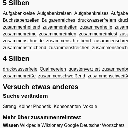
5 Silben
Aufgabenkreise
Aufgabenkreisen
Aufgabenkreises
Aufgabe
Buchstabenzeilen
Bulgarenreiches
druckwasserfreiem
druc
zusammenheilend
zusammenheilen
zusammenheile
zusam
zusammenreime
zusammenreimten
zusammenreimtest
zus
zusammenschneide
zusammenschreibend
zusammenschre
zusammenstreichend
zusammenstreichen
zusammenstreich
4 Silben
druckwasserfreie
Qualmereien
quastenverziert
zusammenb
zusammenreiße
zusammenschweißend
zusammenschweiß
Versuch etwas anderes
Suche verändern
Streng
Kölner Phonetik
Konsonanten
Vokale
Mehr über zusammenreimtest
Wissen
Wikipedia
Wiktionary
Google
Deutscher Wortschatz