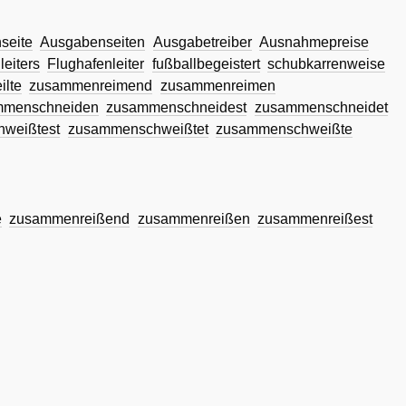
seite
Ausgabenseiten
Ausgabetreiber
Ausnahmepreise
leiters
Flughafenleiter
fußballbegeistert
schubkarrenweise
lte
zusammenreimend
zusammenreimen
mmenschneiden
zusammenschneidest
zusammenschneidet
weißtest
zusammenschweißtet
zusammenschweißte
e
zusammenreißend
zusammenreißen
zusammenreißest