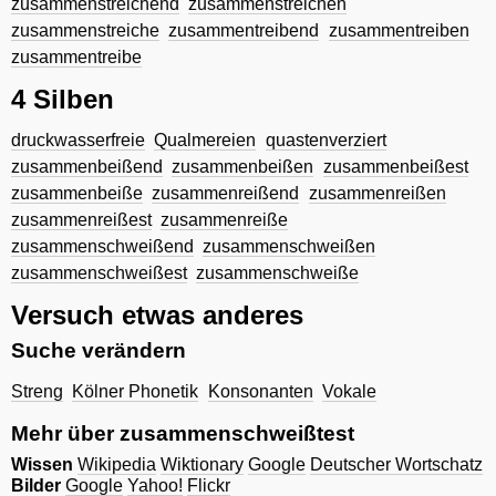
zusammenstreichend
zusammenstreichen
zusammenstreiche
zusammentreibend
zusammentreiben
zusammentreibe
4 Silben
druckwasserfreie
Qualmereien
quastenverziert
zusammenbeißend
zusammenbeißen
zusammenbeißest
zusammenbeiße
zusammenreißend
zusammenreißen
zusammenreißest
zusammenreiße
zusammenschweißend
zusammenschweißen
zusammenschweißest
zusammenschweiße
Versuch etwas anderes
Suche verändern
Streng
Kölner Phonetik
Konsonanten
Vokale
Mehr über zusammenschweißtest
Wissen
Wikipedia
Wiktionary
Google
Deutscher Wortschatz
Bilder
Google
Yahoo!
Flickr