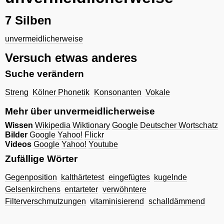
7 Silben
unvermeidlicherweise
Versuch etwas anderes
Suche verändern
Streng
Kölner Phonetik
Konsonanten
Vokale
Mehr über unvermeidlicherweise
Wissen
Wikipedia
Wiktionary
Google
Deutscher Wortschatz
Bilder
Google
Yahoo!
Flickr
Videos
Google
Yahoo!
Youtube
Zufällige Wörter
Gegenposition
kalthärtetest
eingefügtes
kugelnde
Gelsenkirchens
entarteter
verwöhntere
Filterverschmutzungen
vitaminisierend
schalldämmend