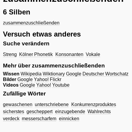
6 Silben
zusammenzuschließenden
Versuch etwas anderes
Suche verändern
Streng
Kölner Phonetik
Konsonanten
Vokale
Mehr über zusammenzuschließenden
Wissen
Wikipedia
Wiktionary
Google
Deutscher Wortschatz
Bilder
Google
Yahoo!
Flickr
Videos
Google
Yahoo!
Youtube
Zufällige Wörter
gewaschenen
unterschriebene
Konkurrenzproduktes
sicherstes
gescheppert
einzugebende
Wahlrechts
verdeck
messerscharfem
einnicken