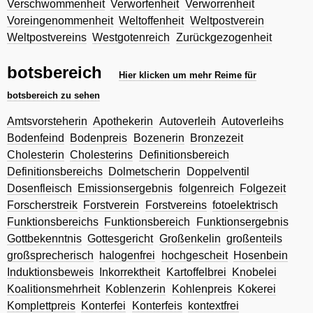
Verschwommenheit
Verworfenheit
Verworrenheit
Voreingenommenheit
Weltoffenheit
Weltpostverein
Weltpostvereins
Westgotenreich
Zurückgezogenheit
botsbereich
Hier klicken um mehr Reime für
botsbereich zu sehen
Amtsvorsteherin
Apothekerin
Autoverleih
Autoverleihs
Bodenfeind
Bodenpreis
Bozenerin
Bronzezeit
Cholesterin
Cholesterins
Definitionsbereich
Definitionsbereichs
Dolmetscherin
Doppelventil
Dosenfleisch
Emissionsergebnis
folgenreich
Folgezeit
Forscherstreik
Forstverein
Forstvereins
fotoelektrisch
Funktionsbereichs
Funktionsbereich
Funktionsergebnis
Gottbekenntnis
Gottesgericht
Großenkelin
großenteils
großsprecherisch
halogenfrei
hochgescheit
Hosenbein
Induktionsbeweis
Inkorrektheit
Kartoffelbrei
Knobelei
Koalitionsmehrheit
Koblenzerin
Kohlenpreis
Kokerei
Komplettpreis
Konterfei
Konterfeis
kontextfrei