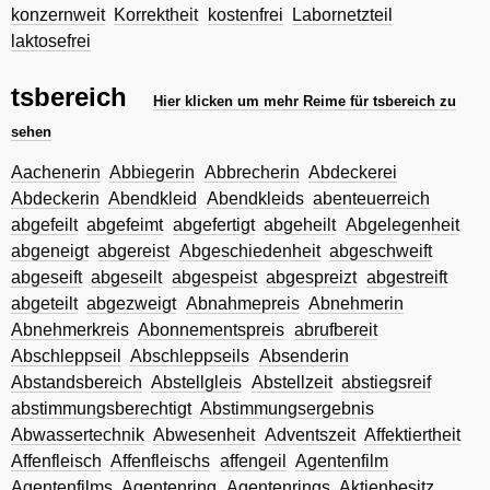
konzernweit
Korrektheit
kostenfrei
Labornetzteil
laktosefrei
tsbereich
Hier klicken um mehr Reime für tsbereich zu
sehen
Aachenerin
Abbiegerin
Abbrecherin
Abdeckerei
Abdeckerin
Abendkleid
Abendkleids
abenteuerreich
abgefeilt
abgefeimt
abgefertigt
abgeheilt
Abgelegenheit
abgeneigt
abgereist
Abgeschiedenheit
abgeschweift
abgeseift
abgeseilt
abgespeist
abgespreizt
abgestreift
abgeteilt
abgezweigt
Abnahmepreis
Abnehmerin
Abnehmerkreis
Abonnementspreis
abrufbereit
Abschleppseil
Abschleppseils
Absenderin
Abstandsbereich
Abstellgleis
Abstellzeit
abstiegsreif
abstimmungsberechtigt
Abstimmungsergebnis
Abwassertechnik
Abwesenheit
Adventszeit
Affektiertheit
Affenfleisch
Affenfleischs
affengeil
Agentenfilm
Agentenfilms
Agentenring
Agentenrings
Aktienbesitz