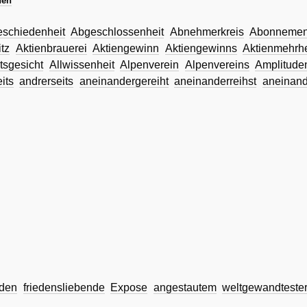
hen
schiedenheit
Abgeschlossenheit
Abnehmerkreis
Abonnement
tz
Aktienbrauerei
Aktiengewinn
Aktiengewinns
Aktienmehrhe
tsgesicht
Allwissenheit
Alpenverein
Alpenvereins
Amplitude
its
andrerseits
aneinandergereiht
aneinanderreihst
aneinand
nden
friedensliebende
Expose
angestautem
weltgewandteste