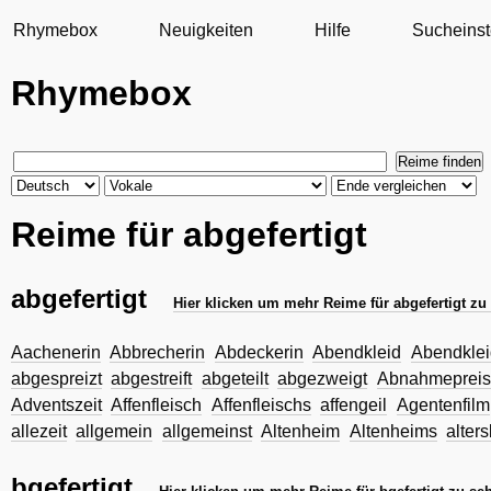
Rhymebox
Neuigkeiten
Hilfe
Sucheinst
Rhymebox
Reime für abgefertigt
abgefertigt
Hier klicken um mehr Reime für abgefertigt zu
Aachenerin
Abbrecherin
Abdeckerin
Abendkleid
Abendklei
abgespreizt
abgestreift
abgeteilt
abgezweigt
Abnahmepreis
Adventszeit
Affenfleisch
Affenfleischs
affengeil
Agentenfilm
allezeit
allgemein
allgemeinst
Altenheim
Altenheims
alter
bgefertigt