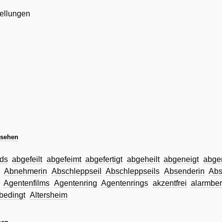
ellungen
 sehen
ds
abgefeilt
abgefeimt
abgefertigt
abgeheilt
abgeneigt
abger
Abnehmerin
Abschleppseil
Abschleppseils
Absenderin
Abs
Agentenfilms
Agentenring
Agentenrings
akzentfrei
alarmber
sbedingt
Altersheim