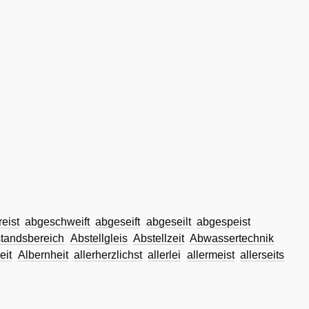
eist
abgeschweift
abgeseift
abgeseilt
abgespeist
tandsbereich
Abstellgleis
Abstellzeit
Abwassertechnik
eit
Albernheit
allerherzlichst
allerlei
allermeist
allerseits