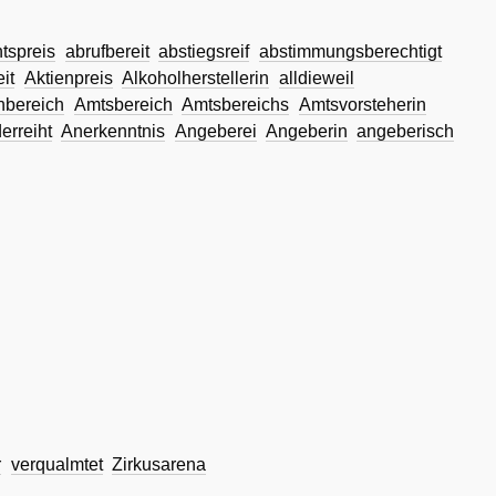
spreis
abrufbereit
abstiegsreif
abstimmungsberechtigt
it
Aktienpreis
Alkoholherstellerin
alldieweil
nbereich
Amtsbereich
Amtsbereichs
Amtsvorsteherin
erreiht
Anerkenntnis
Angeberei
Angeberin
angeberisch
r
verqualmtet
Zirkusarena