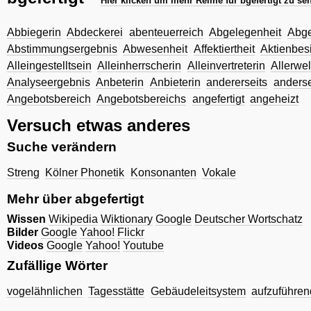
Hier klicken um mehr Reime für bgefertigt zu se
Abbiegerin
Abdeckerei
abenteuerreich
Abgelegenheit
Abge
Abstimmungsergebnis
Abwesenheit
Affektiertheit
Aktienbesi
Alleingestelltsein
Alleinherrscherin
Alleinvertreterin
Allerwel
Analyseergebnis
Anbeterin
Anbieterin
andererseits
anderse
Angebotsbereich
Angebotsbereichs
angefertigt
angeheizt
Versuch etwas anderes
Suche verändern
Streng
Kölner Phonetik
Konsonanten
Vokale
Mehr über abgefertigt
Wissen
Wikipedia
Wiktionary
Google
Deutscher Wortschatz
Bilder
Google
Yahoo!
Flickr
Videos
Google
Yahoo!
Youtube
Zufällige Wörter
vogelähnlichen
Tagesstätte
Gebäudeleitsystem
aufzuführe