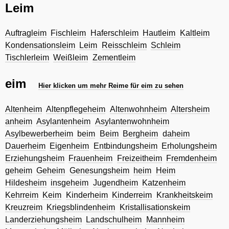
Leim
Auftragleim
Fischleim
Haferschleim
Hautleim
Kaltleim
Kondensationsleim
Leim
Reisschleim
Schleim
Tischlerleim
Weißleim
Zementleim
eim
Hier klicken um mehr Reime für eim zu sehen
Altenheim
Altenpflegeheim
Altenwohnheim
Altersheim
anheim
Asylantenheim
Asylantenwohnheim
Asylbewerberheim
beim
Beim
Bergheim
daheim
Dauerheim
Eigenheim
Entbindungsheim
Erholungsheim
Erziehungsheim
Frauenheim
Freizeitheim
Fremdenheim
geheim
Geheim
Genesungsheim
heim
Heim
Hildesheim
insgeheim
Jugendheim
Katzenheim
Kehrreim
Keim
Kinderheim
Kinderreim
Krankheitskeim
Kreuzreim
Kriegsblindenheim
Kristallisationskeim
Landerziehungsheim
Landschulheim
Mannheim