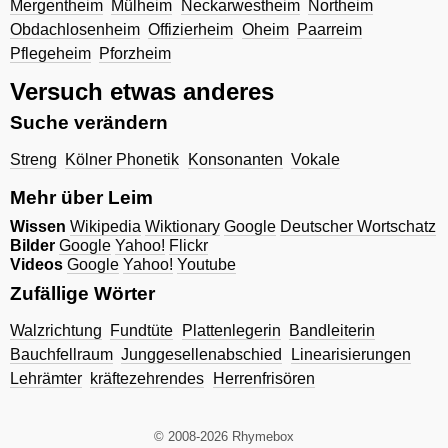
Mergentheim
Mülheim
Neckarwestheim
Northeim
Obdachlosenheim
Offizierheim
Oheim
Paarreim
Pflegeheim
Pforzheim
Versuch etwas anderes
Suche verändern
Streng
Kölner Phonetik
Konsonanten
Vokale
Mehr über Leim
Wissen
Wikipedia
Wiktionary
Google
Deutscher Wortschatz
Bilder
Google
Yahoo!
Flickr
Videos
Google
Yahoo!
Youtube
Zufällige Wörter
Walzrichtung
Fundtüte
Plattenlegerin
Bandleiterin
Bauchfellraum
Junggesellenabschied
Linearisierungen
Lehrämter
kräftezehrendes
Herrenfrisören
© 2008-2026 Rhymebox