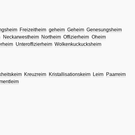
ngsheim
Freizeitheim
geheim
Geheim
Genesungsheim
m
Neckarwestheim
Northeim
Offizierheim
Oheim
erheim
Unteroffizierheim
Wolkenkuckucksheim
kheitskeim
Kreuzreim
Kristallisationskeim
Leim
Paarreim
mentleim