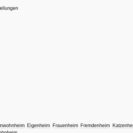
ellungen
enwohnheim
Eigenheim
Frauenheim
Fremdenheim
Katzenhe
ohnheim