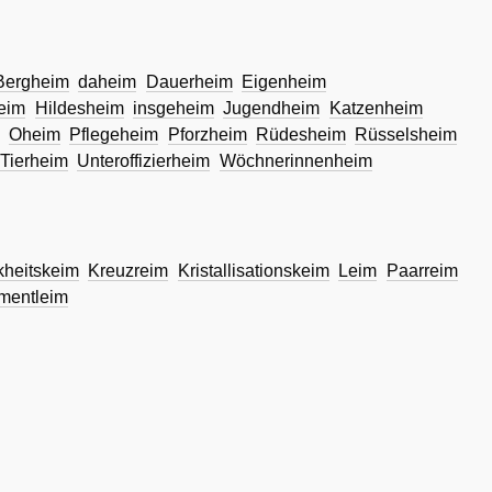
Bergheim
daheim
Dauerheim
Eigenheim
eim
Hildesheim
insgeheim
Jugendheim
Katzenheim
Oheim
Pflegeheim
Pforzheim
Rüdesheim
Rüsselsheim
Tierheim
Unteroffizierheim
Wöchnerinnenheim
kheitskeim
Kreuzreim
Kristallisationskeim
Leim
Paarreim
mentleim