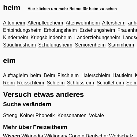
heim
Hier klicken um mehr Reime für heim zu sehen
Altenheim
Altenpflegeheim
Altenwohnheim
Altersheim
anh
Entbindungsheim
Erholungsheim
Erziehungsheim
Frauenh
Kinderheim
Kriegsblindenheim
Landerziehungsheim
Lands
Säuglingsheim
Schulungsheim
Seniorenheim
Stammheim
eim
Auftragleim
beim
Beim
Fischleim
Haferschleim
Hautleim
K
Reim
Reisschleim
Schleim
Schlussreim
Schüttelreim
Sei
Versuch etwas anderes
Suche verändern
Streng
Kölner Phonetik
Konsonanten
Vokale
Mehr über Freizeitheim
Wissen
Wikipedia
Wiktionary
Google
Deutscher Wortschatz