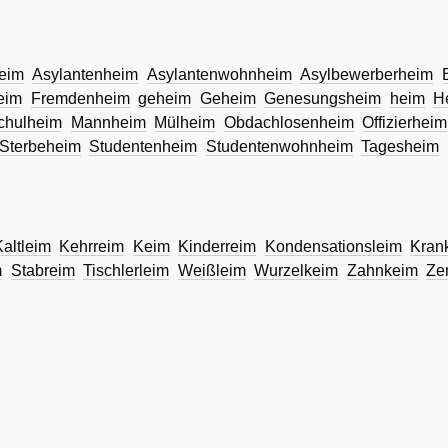
eim
Asylantenheim
Asylantenwohnheim
Asylbewerberheim
eim
Fremdenheim
geheim
Geheim
Genesungsheim
heim
H
chulheim
Mannheim
Mülheim
Obdachlosenheim
Offizierheim
Sterbeheim
Studentenheim
Studentenwohnheim
Tagesheim
altleim
Kehrreim
Keim
Kinderreim
Kondensationsleim
Kran
m
Stabreim
Tischlerleim
Weißleim
Wurzelkeim
Zahnkeim
Ze