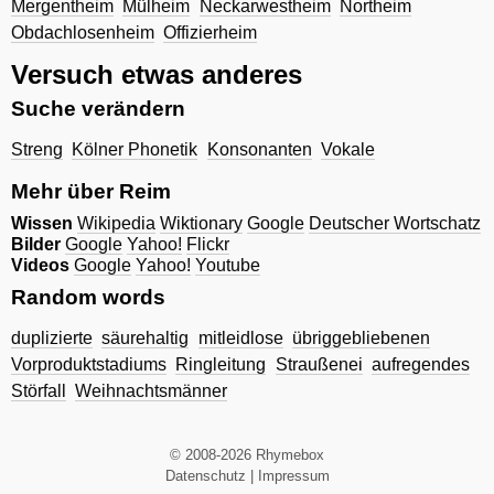
Mergentheim
Mülheim
Neckarwestheim
Northeim
Obdachlosenheim
Offizierheim
Versuch etwas anderes
Suche verändern
Streng
Kölner Phonetik
Konsonanten
Vokale
Mehr über Reim
Wissen
Wikipedia
Wiktionary
Google
Deutscher Wortschatz
Bilder
Google
Yahoo!
Flickr
Videos
Google
Yahoo!
Youtube
Random words
duplizierte
säurehaltig
mitleidlose
übriggebliebenen
Vorproduktstadiums
Ringleitung
Straußenei
aufregendes
Störfall
Weihnachtsmänner
© 2008-2026 Rhymebox
Datenschutz
|
Impressum