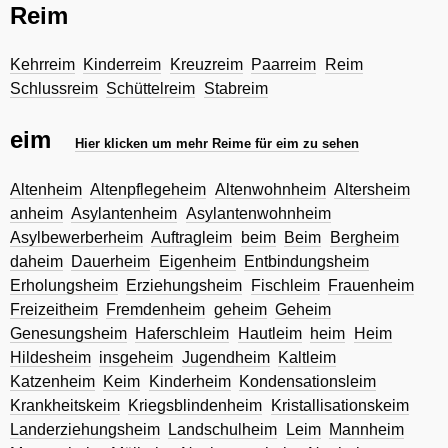
Reim
Kehrreim
Kinderreim
Kreuzreim
Paarreim
Reim
Schlussreim
Schüttelreim
Stabreim
eim
Hier klicken um mehr Reime für eim zu sehen
Altenheim
Altenpflegeheim
Altenwohnheim
Altersheim
anheim
Asylantenheim
Asylantenwohnheim
Asylbewerberheim
Auftragleim
beim
Beim
Bergheim
daheim
Dauerheim
Eigenheim
Entbindungsheim
Erholungsheim
Erziehungsheim
Fischleim
Frauenheim
Freizeitheim
Fremdenheim
geheim
Geheim
Genesungsheim
Haferschleim
Hautleim
heim
Heim
Hildesheim
insgeheim
Jugendheim
Kaltleim
Katzenheim
Keim
Kinderheim
Kondensationsleim
Krankheitskeim
Kriegsblindenheim
Kristallisationskeim
Landerziehungsheim
Landschulheim
Leim
Mannheim