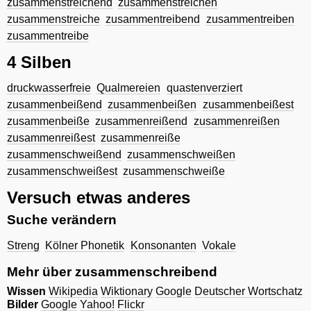
zusammenstreichend
zusammenstreichen
zusammenstreiche
zusammentreibend
zusammentreiben
zusammentreibe
4 Silben
druckwasserfreie
Qualmereien
quastenverziert
zusammenbeißend
zusammenbeißen
zusammenbeißest
zusammenbeiße
zusammenreißend
zusammenreißen
zusammenreißest
zusammenreiße
zusammenschweißend
zusammenschweißen
zusammenschweißest
zusammenschweiße
Versuch etwas anderes
Suche verändern
Streng
Kölner Phonetik
Konsonanten
Vokale
Mehr über zusammenschreibend
Wissen
Wikipedia
Wiktionary
Google
Deutscher Wortschatz
Bilder
Google
Yahoo!
Flickr