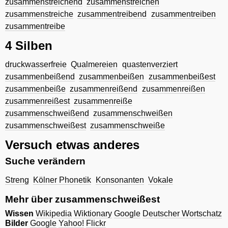
zusammenstreichend
zusammenstreichen
zusammenstreiche
zusammentreibend
zusammentreiben
zusammentreibe
4 Silben
druckwasserfreie
Qualmereien
quastenverziert
zusammenbeißend
zusammenbeißen
zusammenbeißest
zusammenbeiße
zusammenreißend
zusammenreißen
zusammenreißest
zusammenreiße
zusammenschweißend
zusammenschweißen
zusammenschweißest
zusammenschweiße
Versuch etwas anderes
Suche verändern
Streng
Kölner Phonetik
Konsonanten
Vokale
Mehr über zusammenschweißest
Wissen
Wikipedia
Wiktionary
Google
Deutscher Wortschatz
Bilder
Google
Yahoo!
Flickr